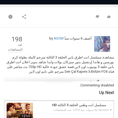
198
أضيف
6 سنوات منذُ
by
ASOM
عدد
المشاهدات
مشاهدة مسلسل انت اطرق بابي الحلقة 3 الثالثة مترجم كاملة بطولة كرم
بورسين و هاندا إرتشيل بدور سيركان بولات وايدا شاهد بدون اعلان انت اطرق
بابي حلقة 3 يوتيوب اون لاين قصة عشق جودة عالية 720p HD بث مباشر على
قناة Sen Çal Kapımı 3.Bölüm FOX مترجم على تايم اون لاين
التصنيف
Commenting disabled.
مسلسل انت اطرق بابي مترجم للعربية كامل
Up Next
الكلمات الدلالية
انت اطرق بابي
,
انت اطرق بابي الحلقة 3
,
انت اطرق بابي حلقة 3
,
مسلسل
انت اطرق بابي الحلقة 3 مترجم
,
انت اطرق بابي الحلقة 3 مترجم كاملة
,
انت
مسلسل انت وطني الحلقة 3 الثالثة HD
اطرق بابي حلقة 3 مترجم كاملة
,
اعلان انت اطرق بابي الحلقة 3 مترجم
,
Sen
8 سنوات منذُ
sameer
by
2,013 عدد المشاهدات
Çal Kapımı الحلقة 3 مترجم
2:21:02