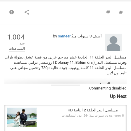
1,004
أضيف
8 سنوات منذُ
by
sameer
عدد
المشاهدات
مسلسل البدر الحلقة 11 الحادية عشر مترجم عربي من قصة عشق بطولة نازلي
وفريد مسلسل البدر (Dolunay 11. Bölüm dizi ) رومنسي درامي مشاهدة
مسلسل البدر الحلقة 11 كاملة يوتيوب جودة عالية 720p وتحميل مجاني على
تايم اون لاين
التصنيف
Commenting disabled.
مسلسلات تركية
Up Next
الكلمات الدلالية
البدر الحلقة 11
,
البدر حلقة 11 كاملة
,
مسلسل البدر الحلقة 11
,
البدر الحلقة
11 كاملة
,
مسلسل البدر الحلقة العاشرة كاملة
,
البدر الحلقة11
,
البدرالمكتمل
مسلسل البدرالحلقة 2 الثانية HD
الحلقة 11
,
البدر حلقة 11 اون لاين
8 سنوات منذُ
sameer
by
244 عدد المشاهدات
2:01:24