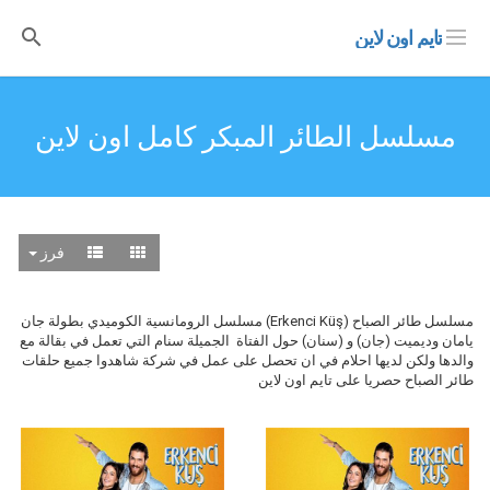
تايم اون لاين
مسلسل الطائر المبكر كامل اون لاين
فرز
مسلسل طائر الصباح (Erkenci Küş) مسلسل الرومانسية الكوميدي بطولة جان
يامان وديميت (جان) و (سنان) حول الفتاة الجميلة سنام التي تعمل في بقالة مع
والدها ولكن لديها احلام في ان تحصل على عمل في شركة شاهدوا جميع حلقات
طائر الصباح حصريا على تايم اون لاين