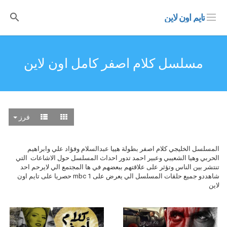
تايم اون لاين
مسلسل كلام اصفر كامل اون لاين
فرز
المسلسل الخليجي كلام اصفر بطولة هييا عبدالسلام وفؤاد علي وابراهيم
الحربي وهيا الشعيبي وعبير احمد تدور احداث المسلسل حول الاشاعات التي
تنتشر بين الناس وتؤثر على علاقتهم ببعضهم في ها المجتمع الي لايرحم احد
شاهددو جميع حلقات المسلسل الي يعرض على mbc 1 حصريا على تايم اون
لاين