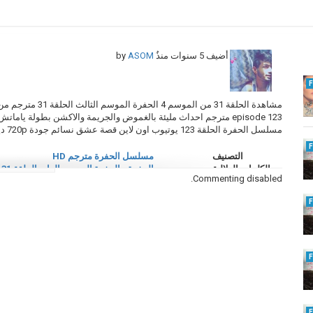
أضيف
5 سنوات منذُ
by
ASOM
episode 123 مترجم احداث مليئة بالغموض والجريمة والاكشن بطولة ي
مسلسل الحفرة الحلقة 123 يوتيوب اون لاين قصة عشق نسائم جودة 720p ديلي موشن وتحميل مجاني مباشر على تايم اون لاين
التصنيف
مسلسل الحفرة مترجم HD
الكلمات الدلالية
الحفرة
,
الحفرة الموسم الرابع الحلقة 31
,
Commenting disabled.
الموسم 4 حلقة 31
,
الحفرة الجزء الرابع الحل
الحفرة الموسم 4 الحلقة 31 كاملة
,
الحفرة 4 الحلقة 31 
الحلقة 31 مترجم
,
اعلان 1
,
الحفرة 4 الحلقة 31 مترجم
الحفرة حلقة 123